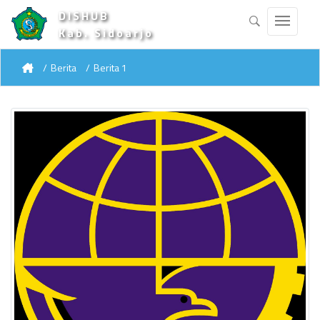
DISHUB
Kab. Sidoarjo
Berita
Berita 1