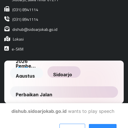
(031) 8941114
(031) 8941114
dishub@sidoarjokab.go.id
Lokasi
e-SKM
dishub.sidoarjokab.go.id
wants to play speech
Dinas Komunikasi Dan Informatika Kabupaten Sidoarjo