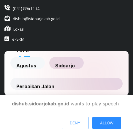
(031) 8941114
dishub@sidoarjokab.go.id
Lokasi
e-SKM
dishub.sidoarjokab.go.id
wants to play speech
Dinas Komunikasi Dan Informatika Kabupaten Sidoarjo
DENY
ALLOW
© 2024