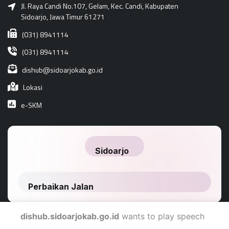
Jl. Raya Candi No.107, Gelam, Kec. Candi, Kabupaten
Sidoarjo, Jawa Timur 61271
(031) 8941114
(031) 8941114
dishub@sidoarjokab.go.id
Lokasi
e-SKM
dishub.sidoarjokab.go.id
wants to play speech