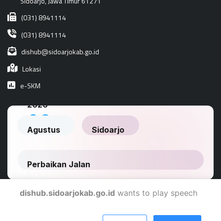
Sidoarjo, Jawa Timur 61271
(031) 8941114
(031) 8941114
dishub@sidoarjokab.go.id
Lokasi
e-SKM
dishub.sidoarjokab.go.id
wants to play speech
Dinas Komunikasi Dan Informatika Kabupaten Sidoarjo