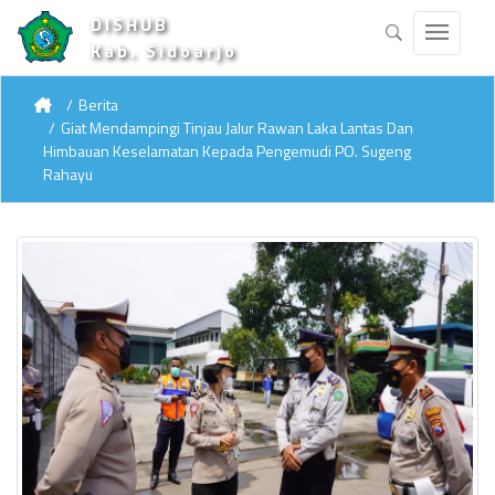
DISHUB
Kab. Sidoarjo
Berita
Giat Mendampingi Tinjau Jalur Rawan Laka Lantas Dan
Himbauan Keselamatan Kepada Pengemudi PO. Sugeng
Rahayu