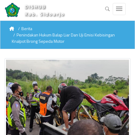
DISHUB
Kab. Sidoarjo
Berita
Penindakan Hukum Balap Liar Dan Uji Emisi Kebisingan
Knalpot Brong Sepeda Motor