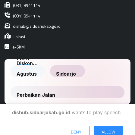
(031) 8941114
(031) 8941114
dishub@sidoarjokab.go.id
Lokasi
e-SKM
dishub.sidoarjokab.go.id
wants to play speech
Dinas Komunikasi Dan Informatika Kabupaten Sidoarjo
DENY
ALLOW
© 2024