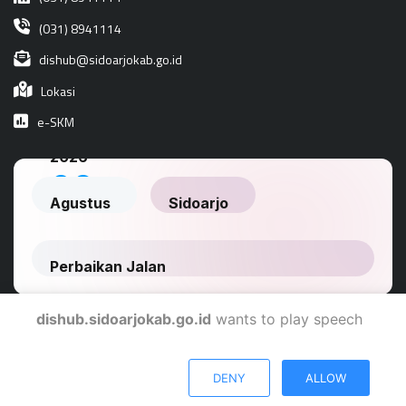
(031) 8941114
dishub@sidoarjokab.go.id
Lokasi
e-SKM
dishub.sidoarjokab.go.id
wants to play speech
Dinas Komunikasi Dan Informatika Kabupaten Sidoarjo
DENY
ALLOW
© 2024