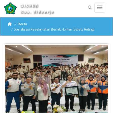
DISHUB
Kab. Sidoarjo
Berita
Sosialisasi Keselamatan Berlalu-Lintas (Safety Riding)