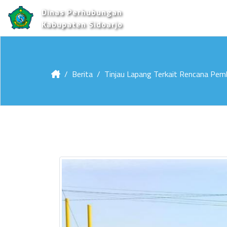
Dinas Perhubungan
Kabupaten Sidoarjo
Berita
Tinjau Lapang Terkait Rencana Pe