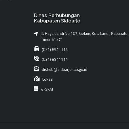
Dinas Perhubungan
Kabupaten Sidoarjo
Jl. Raya Candi No.107, Gelam, Kec. Candi, Kabupate
Timur 61271
(031) 8941114
(031) 8941114
dishub@sidoarjokab.go.id
Lokasi
e-SKM