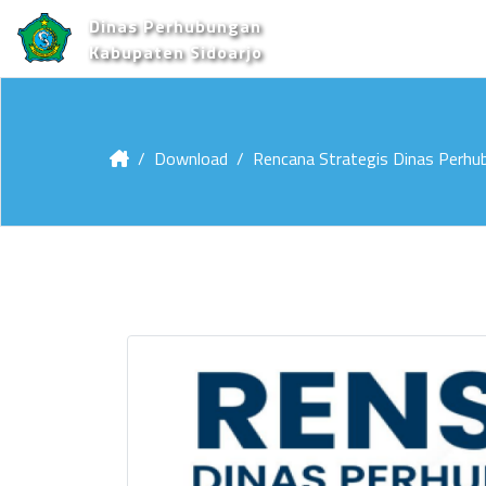
Dinas Perhubungan
Kabupaten Sidoarjo
Download
Rencana Strategis Dinas Perhu