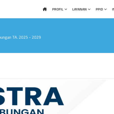
PROFIL
LAYANAN
PPID
I
bungan TA. 2025 - 2029