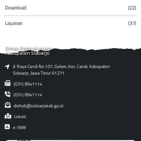
Download
(22)
Layanan
(37)
Dinas Perhubungan
Kabupaten Sidoarjo
Jl. Raya Candi No.107, Gelam, Kec. Candi, Kabupaten
Sidoarjo, Jawa Timur 61271
(031) 8941114
(031) 8941114
dishub@sidoarjokab.go.id
Lokasi
e-SKM