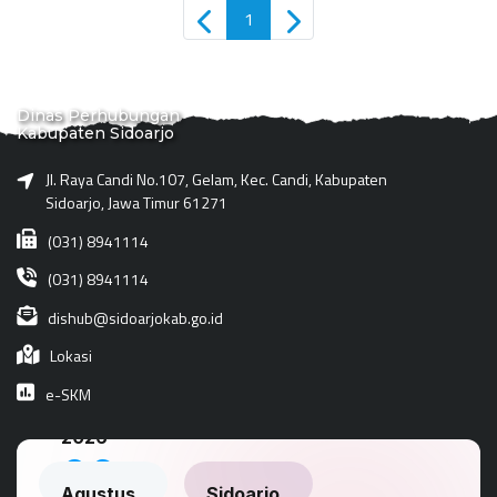
1
Dinas Perhubungan
Kabupaten Sidoarjo
Jl. Raya Candi No.107, Gelam, Kec. Candi, Kabupaten
Sidoarjo, Jawa Timur 61271
(031) 8941114
(031) 8941114
dishub@sidoarjokab.go.id
Lokasi
e-SKM